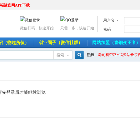
福缘官网APP下载
用户名
微信扫码，快速开始
只需一步，快速开始
密码
介绍（物超所值）
创业圈子（微信社群）
网站加盟（青铜变王者
热搜:
老司机带路~福缘站长亲
搜索
搜
索
请先登录后才能继续浏览