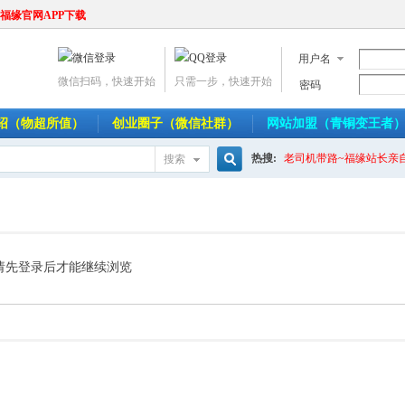
福缘官网APP下载
用户名
微信扫码，快速开始
只需一步，快速开始
密码
介绍（物超所值）
创业圈子（微信社群）
网站加盟（青铜变王者
热搜:
老司机带路~福缘站长亲
搜索
搜
索
请先登录后才能继续浏览