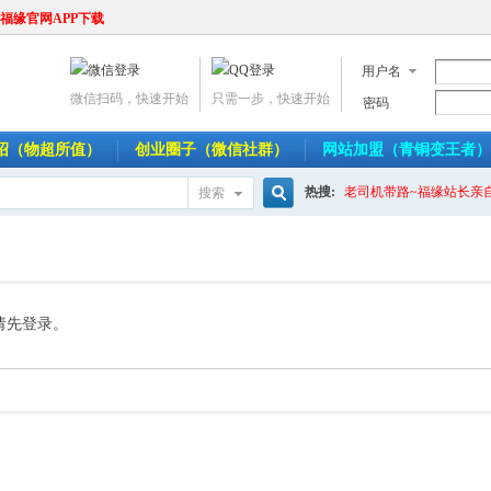
福缘官网APP下载
用户名
微信扫码，快速开始
只需一步，快速开始
密码
介绍（物超所值）
创业圈子（微信社群）
网站加盟（青铜变王者）
热搜:
老司机带路~福缘站长亲
搜索
搜
索
请先登录。