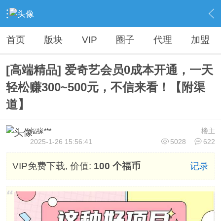
›
Vip精品资源（人无我有，人有我优）
›
各大VIP资源【精品不断，全网首发】
›
内容
首页
版块
VIP
圈子
代理
加盟
[高端精品] 爱奇艺会员0成本开通，一天
轻松赚300~500元，不信来看！【附渠
道】
福缘***
楼主
2025-1-26 15:56:41
5028
622
VIP免费下载, 价值:
100 个福币
记录