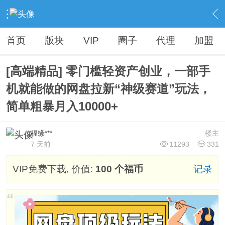
›
Vip精品资源（人无我有，人有我优）
›
各大VIP资源【精品不断，全网首发】
›
内容
首页
版块
VIP
圈子
代理
加盟
[高端精品] 零门槛轻资产创业，一部手
机就能做的网盘拉新“神级赛道”玩法，
简单粗暴月入10000+
福缘***
楼主
7 天前
11293
331
VIP免费下载, 价值:
100 个福币
记录