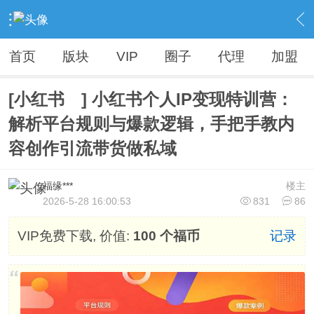
›
Vip精品资源（人无我有，人有我优）
›
各大VIP资源【精品不断，全网首发】
›
内容
首页
版块
VIP
圈子
代理
加盟
[小红书 ] 小红书个人IP变现特训营：
解析平台规则与爆款逻辑，手把手教内
容创作引流带货做私域
福缘***
楼主
2026-5-28 16:00:53
831
86
VIP免费下载, 价值:
100 个福币
记录