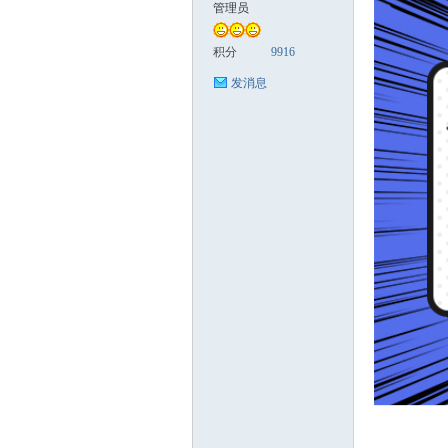
管理员
缘
积分
9916
发消息
创