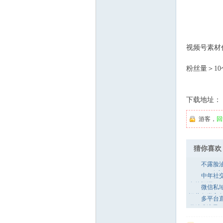
业
视频号素材
粉丝量＞1
下载地址：
网
游客，
回
猜你喜欢
不露脸
YouTube
中年社
友的根源
微信私
运营各类高
多平台
道精准流量