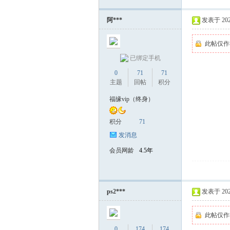
阿***
发表于 2025-
此帖仅作
已绑定手机
0
71
71
主题
回帖
积分
福缘vip（终身）
积分
71
发消息
会员网龄
4.5年
ps2***
发表于 2025-
此帖仅作
0
174
174