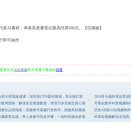
代发AI素材，单条高质量笔记最高结算600元。【仅揭秘】
0个即可操作
复评论后
点此刷新
即可查看下载地址
回复
油管AI变现速成课：深挖高CPM盈利领域，零出镜打造
2026亚马逊跨境运营
稳定收益账号
系稳定提升利润
交破局指南：解读友谊衰退数据，理清35岁后难交真心朋
可视化数学科普视频制作
味数理短视频
域量化运营指南：搭建账号基建打造热号，脱敏风控规避
历史AB面AI短视频制
危风险
AI工具协同出片
直播获客实战：单人多账号同步开播，一份时间撬动多渠
科普短视频解说全流程
套成片实操教程