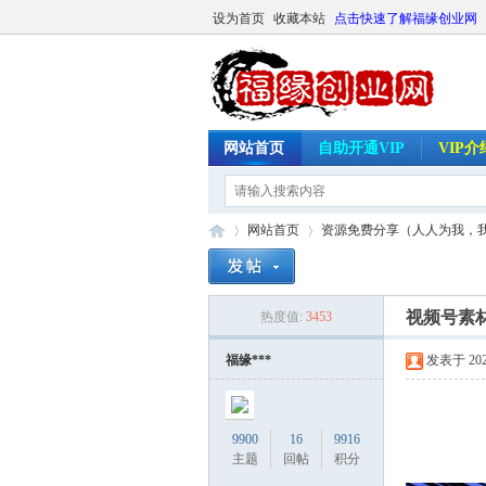
设为首页
收藏本站
点击快速了解福缘创业网
网站首页
自助开通VIP
VIP
网站首页
资源免费分享（人人为我，
视频号素
热度值:
3453
福
»
›
福缘***
发表于 2026-
9900
16
9916
主题
回帖
积分