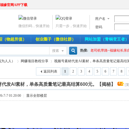
福缘官网APP下载
用户名
微信扫码，快速开始
只需一步，快速开始
密码
介绍（物超所值）
创业圈子（微信社群）
网站加盟（青铜变王者）
热搜:
老司机带路~福缘站长亲
搜索
搜
我为人人）
网赚项目教程分享
视频号素材代发AI素材，单条高质量笔记最高结算600
返回列表
1
2
3
4
5
6
7
8
材代发AI素材，单条高质量笔记最高结算600元。【揭秘】
索
[
›
›
7-7 01:20:00
|
显示全部楼层