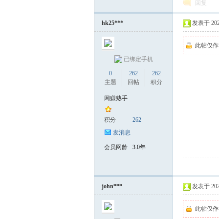
回复
hk25***
发表于 2025-
此帖仅作
已绑定手机
0
262
262
主题
回帖
积分
网赚熟手
积分
262
发消息
会员网龄
3.0年
john***
发表于 2025-
此帖仅作