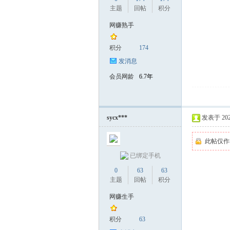
主题
回帖
积分
网赚熟手
积分
174
发消息
会员网龄
6.7年
sycx***
发表于 2025-
此帖仅作
已绑定手机
0
63
63
主题
回帖
积分
网赚生手
积分
63