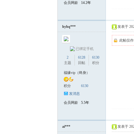
会员网龄
14.2年
hyhq***
发表于 2025-
此帖仅作
已绑定手机
2
6128
6130
主题
回帖
积分
福缘vip（终身）
积分
6130
发消息
会员网龄
5.5年
ai***
发表于 2025-