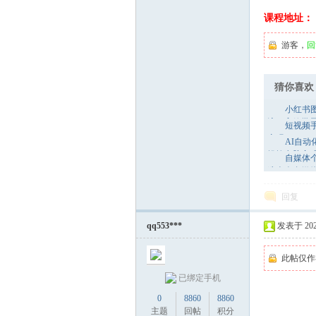
业
课程地址：
游客，
回
猜你喜欢
小红书
流程高效批
短视频
变现
AI自动
网
操控电脑完
自媒体
造个人自媒体
回复
qq553***
发表于 2025-
此帖仅作
已绑定手机
0
8860
8860
主题
回帖
积分