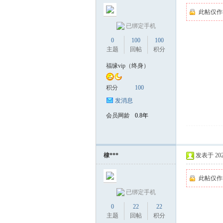
此帖仅作
已绑定手机
0
100
100
主题
回帖
积分
福缘vip（终身）
积分
100
发消息
会员网龄
0.8年
棣***
发表于 2025-
此帖仅作
已绑定手机
0
22
22
主题
回帖
积分