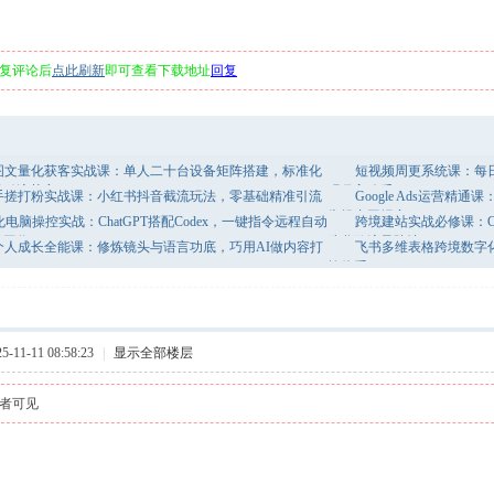
复评论后
点此刷新
即可查看下载地址
回复
图文量化获客实战课：单人二十台设备矩阵搭建，标准化
短视频周更系统课：每日
量引流获客
现月入八千
手搓打粉实战课：小红书抖音截流玩法，零基础精准引流
Google Ads运营
告投产回报率
化电脑操控实战：ChatGPT搭配Codex，一键指令远程自动
跨境建站实战必修课：Cod
成工作
造谷歌流量阵地
个人成长全能课：修炼镜头与语言功底，巧用AI做内容打
飞书多维表格跨境数字
IP
控体系
11-11 08:58:23
|
显示全部楼层
者可见