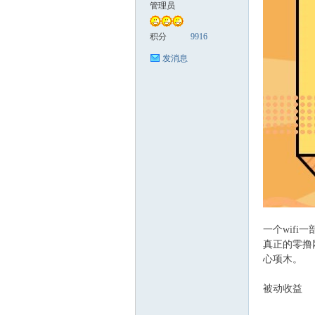
管理员
缘
积分
9916
发消息
创
一个wifi
真正的零撸
心项木。
被动收益