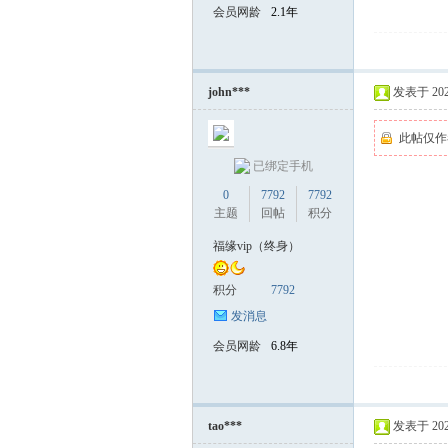
会员网龄
2.1年
john***
发表于 2025-
此帖仅作
已绑定手机
0
7792
7792
主题
回帖
积分
福缘vip（终身）
积分
7792
发消息
会员网龄
6.8年
tao***
发表于 2025-