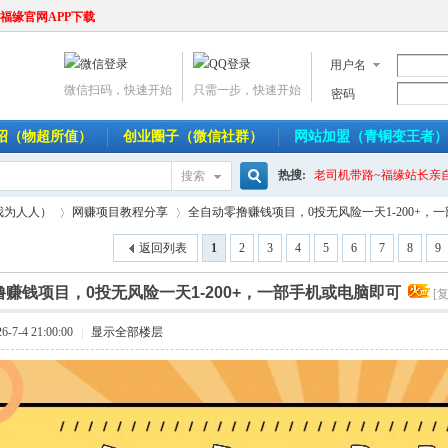
福缘官网APP下载
用户名
微信扫码，快速开始
只需一步，快速开始
密码
介绍（物超所值）
创业圈子（微信社群）
网站加盟（青铜变王者）
热搜:
老司机带路~福缘站长亲
搜索
搜
我为人人）
网赚项目教程分享
全自动零撸赚钱项目，0投无风险一天1-200+，一部手
返回列表
1
2
3
4
5
6
7
8
9
赚钱项目，0投无风险一天1-200+，一部手机或电脑即可
索
[
›
›
7-4 21:00:00
|
显示全部楼层