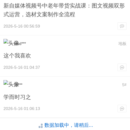
新自媒体视频号中老年带货实战课：图文视频双形
式运营，选材文案制作全流程
2026-5-16 00:56:59
wod***
地板
这个我喜欢
2026-5-16 01:04:37
方***
5
#
学而时习之
2026-5-16 01:06:13
数据加载中，请稍后...