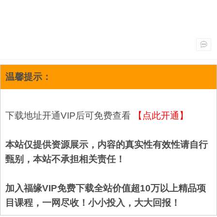
温馨提示：
下载地址开通VIP后可免费查看
【点此开通】
本站仅提供资源展示，内容的真实性有效性请自行
甄别，本站不承担相关责任！
加入福缘VIP免费下载全站价值超10万以上精品项
目课程，一网尽收！小小投入，大大回报！