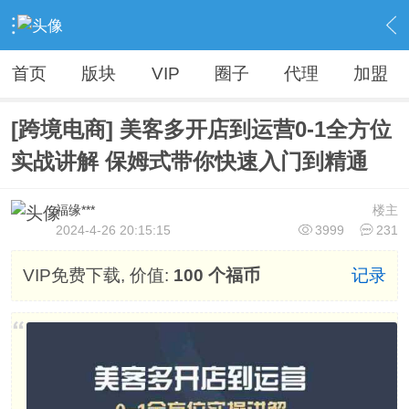
›
Vip精品资源（人无我有，人有我优）
›
电商VIP资源【全网不加密】
›
内容
首页
版块
VIP
圈子
代理
加盟
[跨境电商] 美客多开店到运营0-1全方位
实战讲解 保姆式带你快速入门到精通
福缘***
楼主
2024-4-26 20:15:15
3999
231
VIP免费下载, 价值:
100 个福币
记录