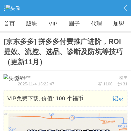
›
Vip精品资源（人无我有，人有我优）
›
电商VIP资源【全网不加密】
›
内容
首页
版块
VIP
圈子
代理
加盟
[京东多多] 拼多多付费推广进阶，ROI
提效、流控、选品、诊断及防坑等技巧
（更新11月）
福缘***
楼主
2025-11-4 15:22:47
1106
31
VIP免费下载, 价值:
100 个福币
记录