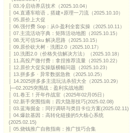
│ 03.冷启动养店技术（2025.10.04）
│ 04.直通车暗语，搭建+原理一刀流（2025.10.10）
│ 05.原价上大促
│ 06.强付费 Sop：从0-盈利全套实操（2025.10.11）
│ 07.主流活动字典：矩阵活动地图（2025.10.15）
│ 08.无可信Sku 解决思路（2025.10.15）
│ 09.原价砍大树 · 洗图2.0（2025.10.17）
│ 10.洗图2.0（价格失信解决方法）（2025.10.18）
│ 11.高投产微付费：拿捏推荐流量（2025.10.22）
│ 12.原价大促实操版横幅问题（2025.10.23）
│ 13.拼多多 · 异常数据急救（2025.10.25）
│ 14.2025拼多多主流玩法杀招大全（2025.10.29）
├─02.2025突围战：盈利实战地图
│ 01.卷王！开年作战室（2025年02月05日）
│ 02.新手突围指南：四大隐形技巧(2025.02.08)
│ 03.蓝海掘金：同行调研与类目卡位方案(2025.02.11)
│ 04.爆款基因：高转化链接的5大核心系统
(2025.02.15)
│ 05.烧钱推广自救指南：推广技巧合集