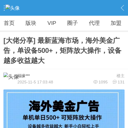
›
Vip精品资源（人无我有，人有我优）
›
各大VIP资源【精品不断，全网首发】
›
内容
首页
版块
VIP
圈子
代理
加盟
[大佬分享] 最新蓝海市场，海外美金广
告，单设备500+，矩阵放大操作，设备
越多收益越大
福缘***
楼主
2025-11-5 17:03:48
1095
131