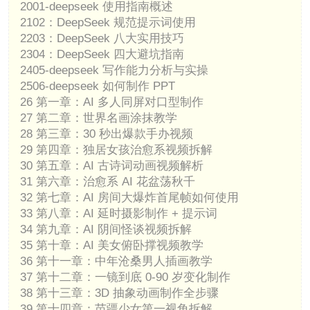
2001-deepseek 使用指南概述
2102：DeepSeek 规范提示词使用
2203：DeepSeek 八大实用技巧
2304：DeepSeek 四大避坑指南
2405-deepseek 写作能力分析与实操
2506-deepseek 如何制作 PPT
26 第一章：AI 多人同屏对口型制作
27 第二章：世界名画涂抹教学
28 第三章：30 秒出爆款手办视频
29 第四章：独居女孩治愈系视频拆解
30 第五章：AI 古诗词动画视频解析
31 第六章：治愈系 AI 花盆荡秋千
32 第七章：AI 房间大爆炸首尾帧如何使用
33 第八章：AI 延时摄影制作 + 提示词
34 第九章：AI 阴间怪谈视频拆解
35 第十章：AI 美女俯卧撑视频教学
36 第十一章：中年沧桑男人插画教学
37 第十二章：一镜到底 0-90 岁变化制作
38 第十三章：3D 抽象动画制作全步骤
39 第十四章：苗疆少女第一视角拆解