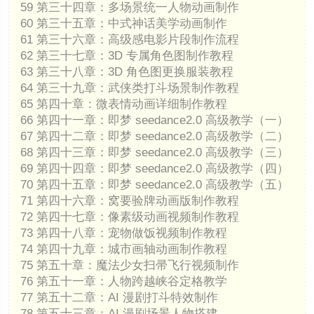
59 第三十四章：多场景统一人物动画制作
60 第三十五章：中式神话美学动画制作
61 第三十六章：高级感电影片段制作流程
62 第三十七章：3D 专属角色图制作教程
63 第三十八章：3D 角色图更换服装教程
64 第三十九章：武侠类打斗场景制作教程
65 第四十章：微表情动画详细制作教程
66 第四十一章：即梦 seedance2.0 高级教学（一）
67 第四十二章：即梦 seedance2.0 高级教学（二）
68 第四十三章：即梦 seedance2.0 高级教学（三）
69 第四十四章：即梦 seedance2.0 高级教学（四）
70 第四十五章：即梦 seedance2.0 高级教学（五）
71 第四十六章：窝要验牌动画版制作教程
72 第四十七章：像素级动画视频制作教程
73 第四十八章：宠物做饭视频制作教程
74 第四十九章：城市画轴动画制作教程
75 第五十章：魔法少女扫帚飞行视频制作
76 第五十一章：人物跨越峡谷定格教学
77 第五十二章：AI 漫剧打斗特效制作
78 第五十三章：AI 漫剧场景人物搭建