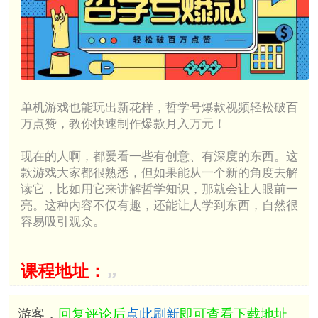
单机游戏也能玩出新花样，哲学号爆款视频轻松破百
万点赞，教你快速制作爆款月入万元！
现在的人啊，都爱看一些有创意、有深度的东西。这
款游戏大家都很熟悉，但如果能从一个新的角度去解
读它，比如用它来讲解哲学知识，那就会让人眼前一
亮。这种内容不仅有趣，还能让人学到东西，自然很
容易吸引观众。
课程地址：
游客，
回复评论后
点此刷新
即可查看下载地址