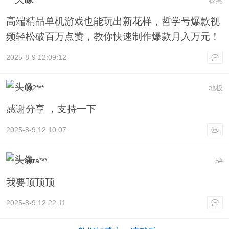
高端精品单机游戏也能玩出新花样，哲学号爆款视
频轻松破百万点赞，教你快速制作爆款月入万元！
2025-8-9 12:09:12
lf32***
地板
感谢分享 ，支持一下
2025-8-9 12:10:07
abra***
5
#
我要顶顶顶
2025-8-9 12:22:11