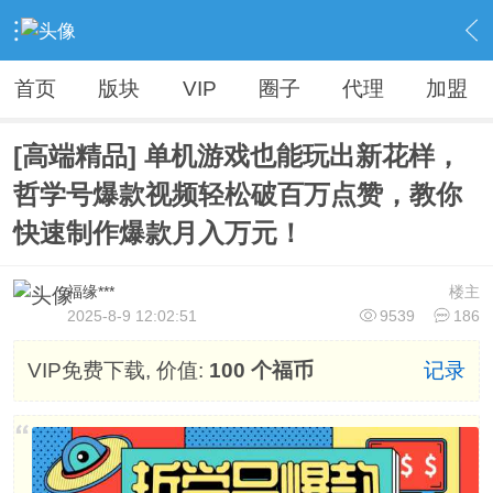
›
Vip精品资源（人无我有，人有我优）
›
各大VIP资源【精品不断，全网首发】
›
内容
首页
版块
VIP
圈子
代理
加盟
[高端精品] 单机游戏也能玩出新花样，
哲学号爆款视频轻松破百万点赞，教你
快速制作爆款月入万元！
福缘***
楼主
2025-8-9 12:02:51
9539
186
VIP免费下载, 价值:
100 个福币
记录