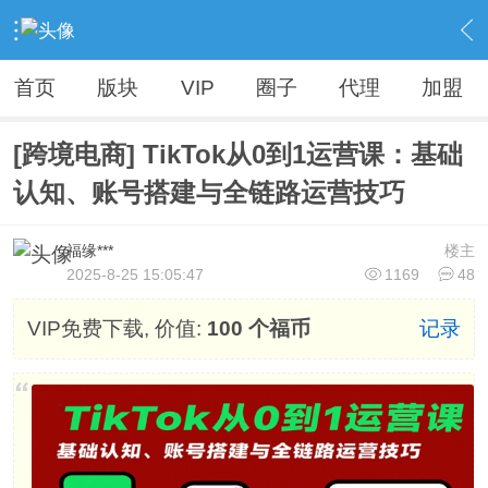
›
Vip精品资源（人无我有，人有我优）
›
电商VIP资源【全网不加密】
›
内容
首页
版块
VIP
圈子
代理
加盟
[跨境电商] TikTok从0到1运营课：基础
认知、账号搭建与全链路运营技巧
福缘***
楼主
2025-8-25 15:05:47
1169
48
VIP免费下载, 价值:
100 个福币
记录