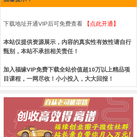
下载地址开通VIP后可免费查看
【点此开通】
本站仅提供资源展示，内容的真实性有效性请自行
甄别，本站不承担相关责任！
加入福缘VIP免费下载全站价值超10万以上精品项
目课程，一网尽收！小小投入，大大回报！