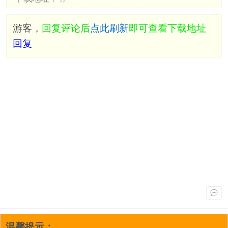
游客，
回复评论后
点此刷新
即可查看下载地址
回复
温馨提示：