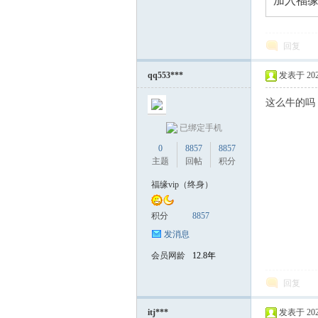
加入福缘
回复
qq553***
发表于 2026-
这么牛的吗
已绑定手机
0
8857
8857
主题
回帖
积分
福缘vip（终身）
积分
8857
发消息
会员网龄
12.8年
回复
itj***
发表于 2026-