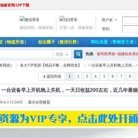
福缘官网APP下载
用户名
微信扫码，快速开始
只需一步，快速开始
密码
介绍（物超所值）
创业圈子（微信社群）
网站加盟（青铜变王者）
热搜:
老司机带路~福缘站长亲
搜索
搜
人有我优）
各大VIP资源【精品不断，全网首发】
一台设备早上开机晚上关机，一天
返回列表
1
2
3
4
5
6
7
8
]
一台设备早上开机晚上关机，一天日收益200左右，近几年最
索
›
›
6-3 13:24:03
|
显示全部楼层