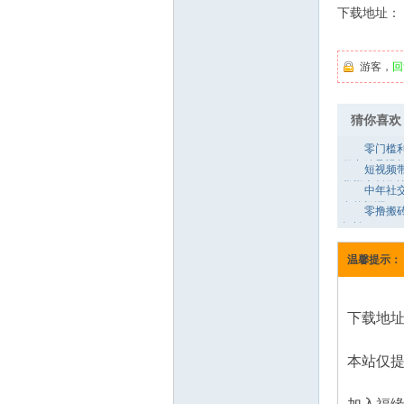
业
下载地址：
游客，
回
猜你喜欢
零门槛
做出精品视
短视频
网
货脚本创作
中年社
友的根源
零撸搬
轻松10000+
温馨提示：
下载地址
本站仅