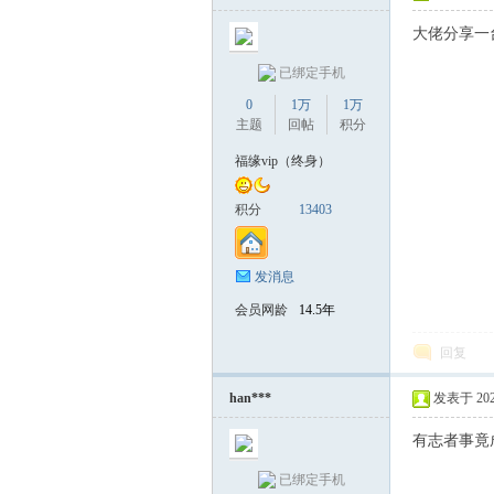
大佬分享一
已绑定手机
0
1万
1万
主题
回帖
积分
福缘vip（终身）
积分
13403
发消息
会员网龄
14.5年
回复
han***
发表于 2026-
有志者事竟
已绑定手机