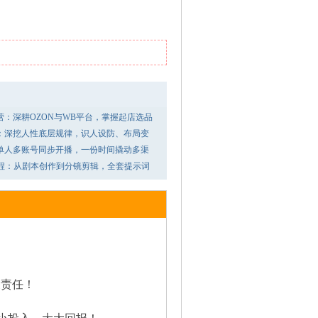
跑营：深耕OZON与WB平台，掌握起店选品
：深挖人性底层规律，识人设防、布局变
单人多账号同步开播，一份时间撬动多渠
流程：从剧本创作到分镜剪辑，全套提示词
关责任！