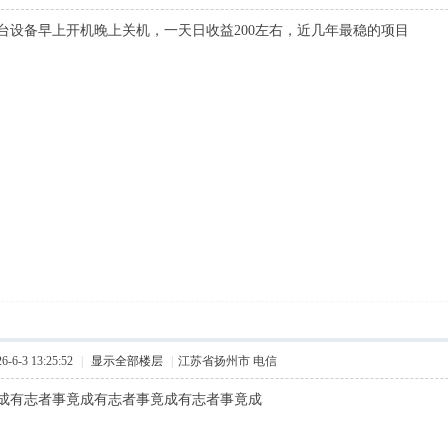
台设备早上开机晚上关机，一天日收益200左右，近几年最稳的项目
6-3 13:25:52
|
显示全部楼层
|
江苏省扬州市 电信
成有志者事竟成有志者事竟成有志者事竟成