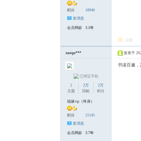
积分
10940
发消息
会员网龄
3.1年
回复
xuequ***
发表于 2026-
书读百遍，
已绑定手机
2
2万
2万
主题
回帖
积分
福缘vip（终身）
积分
21145
发消息
会员网龄
3.7年