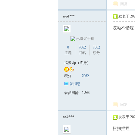
回复
wod***
发表于 2026-
哎呦不错喔
已绑定手机
0
7062
7062
主题
回帖
积分
福缘vip（终身）
积分
7062
发消息
会员网龄
2.8年
回复
nok***
发表于 2026-
扭扭捏捏