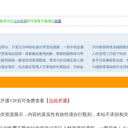
复评论后
点此刷新
即可查看下载地址
回复
利用AI，只需几分钟轻松做出带货短视频，一部手机批量
2026俄系跨境店铺陪
频，月入万元
广告全套落地打法
带货落地实战课：海量爆款案例拆解，掌握拍摄剪辑与带
人性思维三日线下特训
技巧
现抓流量风口
交破局指南：解读友谊衰退数据，理清35岁后难交真心朋
多平台直播获客实战：
道精准流量
砖掘金项目，玩法稳定普通人可落地的长期副业，月收益
AI漫剧零基础创作全
模板直接落地出片
开通VIP后可免费查看
【点此开通】
提供资源展示，内容的真实性有效性请自行甄别，本站不承担相