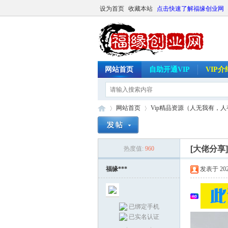
设为首页
收藏本站
点击快速了解福缘创业网
网站首页
自助开通VIP
VIP
网站首页
Vip精品资源（人无我有，
[大佬分享
热度值:
960
福
»
›
福缘***
发表于 2026-
已绑定手机
已实名认证