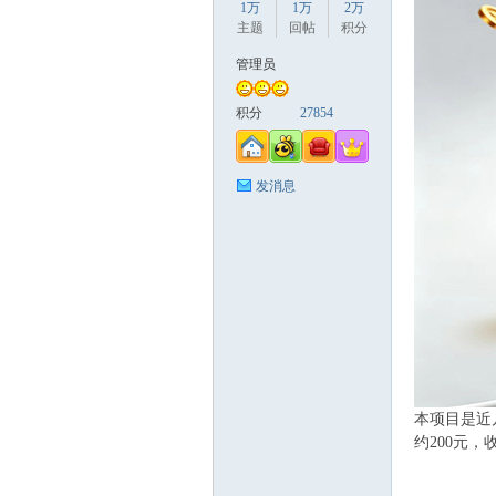
1万
1万
2万
主题
回帖
积分
缘
管理员
积分
27854
发消息
创
本项目是近
约200元