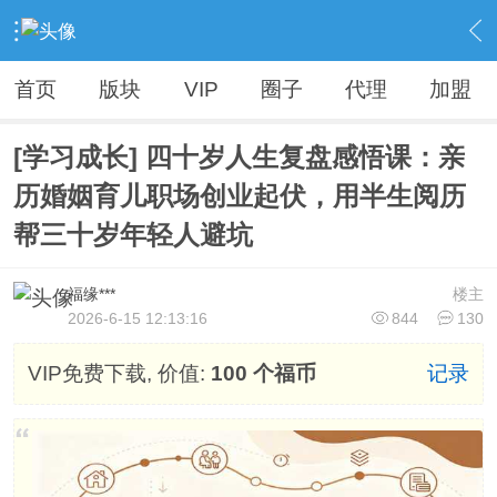
›
Vip精品资源（人无我有，人有我优）
›
各大VIP资源【精品不断，全网首发】
›
内容
首页
版块
VIP
圈子
代理
加盟
[学习成长] 四十岁人生复盘感悟课：亲
历婚姻育儿职场创业起伏，用半生阅历
帮三十岁年轻人避坑
福缘***
楼主
2026-6-15 12:13:16
844
130
VIP免费下载, 价值:
100 个福币
记录