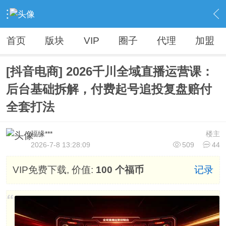
›
Vip精品资源（人无我有，人有我优）
›
电商VIP资源【全网不加密】
›
内容
首页
版块
VIP
圈子
代理
加盟
[抖音电商] 2026千川全域直播运营课：
后台基础拆解，付费起号追投复盘赔付
全套打法
福缘***
楼主
2026-7-8 13:28:09
509
44
VIP免费下载, 价值:
100 个福币
记录