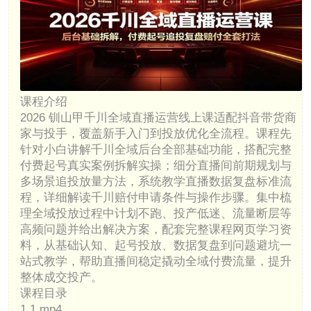
课程介绍
2026 钏山甲千川全域直播运营线上课适配抖音带货商
家与投手，覆盖新手入门到投放优化全流程。课程先
针对小白讲解千川全域后台全部基础功能，搭配完整
付费起号真实案例拆解实操；细分直播间前期规划与
多场景追投放量方法，系统教学直播数据复盘标准流
程，详细解读千川赔付申请条件与操作步骤。集中梳
理全域投放过程中计划不跑、投产低迷、流量断层等
高频问题并给出解决方案，配套完整课程网页学习资
料，从基础认知、起号投放、数据复盘到问题避坑一
站式教学，帮助直播间稳定撬动全域付费流量，提升
整体成交投产。
课程目录
1.1.mp4