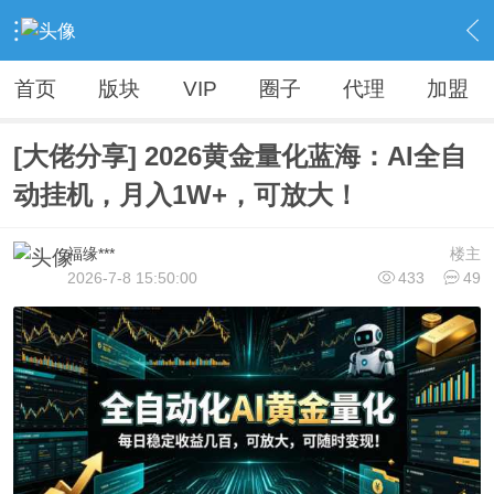
›
Vip精品资源（人无我有，人有我优）
›
各大VIP资源【精品不断，全网首发】
›
内容
首页
版块
VIP
圈子
代理
加盟
[大佬分享] 2026黄金量化蓝海：AI全自
动挂机，月入1W+，可放大！
福缘***
楼主
2026-7-8 15:50:00
433
49