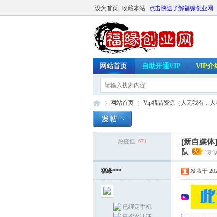
设为首页
收藏本站
点击快速了解福缘创业网
网站首页
自助开通VIP
VIP
网站首页
Vip精品资源（人无我有，
[新自媒体
热度值:
671
福
»
›
队
[复
福缘***
发表于 2026-
已绑定手机
已实名认证