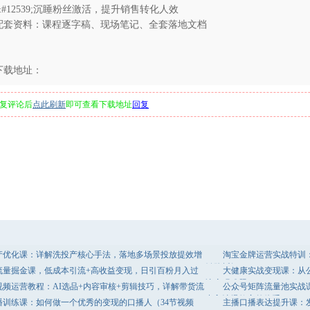
&#12539;沉睡粉丝激活，提升销售转化人效
配套资料：课程逐字稿、现场笔记、全套落地文档
下载地址：
复评论后
点此刷新
即可查看下载地址
回复
产优化课：详解洗投产核心手法，落地多场景投放提效增
淘宝金牌运营实战特训
链路拆解
流量掘金课，低成本引流+高收益变现，日引百粉月入过
大健康实战变现课：从
决变现难题
视频运营教程：AI选品+内容审核+剪辑技巧，详解带货流
公众号矩阵流量池实战课：
出入池爆款完整体系
播训练课：如何做一个优秀的变现的口播人（34节视频
主播口播表达提升课：