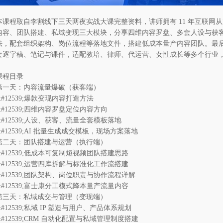
本课程取自李割线下三天两夜实战大课完整资料，讲师拥有 11 年互联网
内容、团队搭建、私域变现三大模块，分享四维内容罗盘、多套人设与获客
法，配套组织架构、岗位流程等落地文件，搭建低成本量产内容团队。最后详
套逐字稿、笔记与课件，适配教培、律师、代运营、女性成长等多个行业
课程目录
第一天：内容流量爆破（获客端）
&#12539;爆款变现内容打造方法
&#12539;四维内容罗盘定位内容方向
&#12539;人设、获客、流量全套模板落地
&#12539;AI 批量生成成交模板，现场方案落地
第二天：团队搭建与运营（执行端）
&#12539;低成本可复制短视频团队搭建思路
&#12539;运营四库拆解与标准化工作流搭建
&#12539;团队架构、岗位职责与协作流程详解
&#12539;富士康分工模式降本量产流量内容
第三天：私域成交与管理（变现端）
&#12539;私域 IP 塑造与用户、产品体系规划
&#12539;CRM 自动化配置与私域管理制度搭建