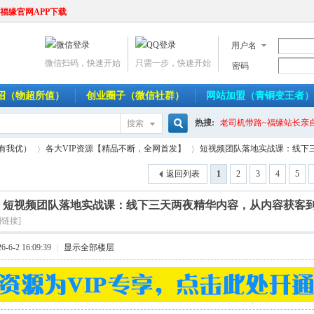
福缘官网APP下载
用户名
微信扫码，快速开始
只需一步，快速开始
密码
介绍（物超所值）
创业圈子（微信社群）
网站加盟（青铜变王者）
热搜:
老司机带路~福缘站长亲
搜索
搜
人有我优）
各大VIP资源【精品不断，全网首发】
短视频团队落地实战课：线下三天
返回列表
1
2
3
4
5
]
短视频团队落地实战课：线下三天两夜精华内容，从内容获客
索
›
›
制链接]
6-2 16:09:39
|
显示全部楼层