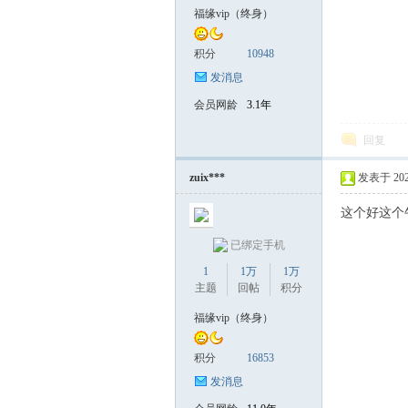
福缘vip（终身）
积分
10948
发消息
会员网龄
3.1年
回复
zuix***
发表于 2026-
这个好这个
已绑定手机
1
1万
1万
主题
回帖
积分
福缘vip（终身）
积分
16853
发消息