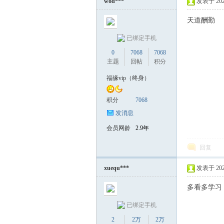
wod***
发表于 2026-
天道酬勤
已绑定手机
0
7068
7068
主题
回帖
积分
福缘vip（终身）
积分
7068
发消息
会员网龄
2.9年
回复
xuequ***
发表于 2026-
多看多学习
已绑定手机
2
2万
2万