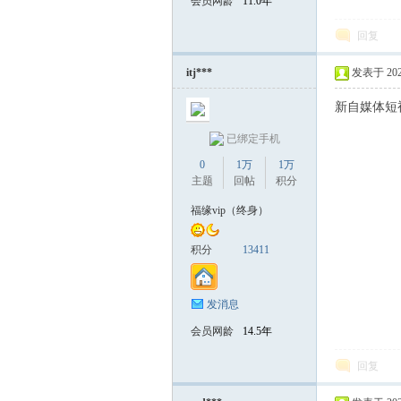
会员网龄
11.0年
回复
itj***
发表于 2026-
新自媒体短
已绑定手机
0
1万
1万
主题
回帖
积分
福缘vip（终身）
积分
13411
发消息
会员网龄
14.5年
回复