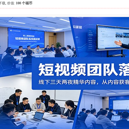
下载, 价值:
100 个福币