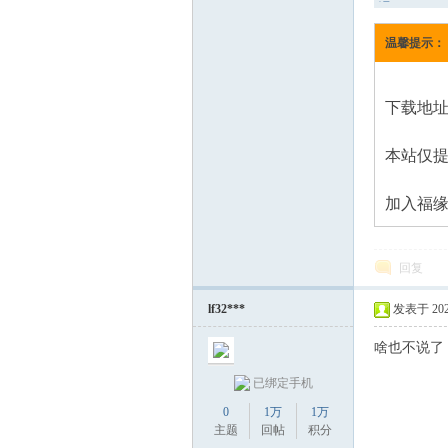
课）
温馨提示：
下载地址
本站仅
加入福缘
回复
lf32***
发表于 2026-
啥也不说了
已绑定手机
0
1万
1万
主题
回帖
积分