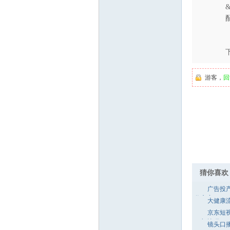
游客，
回
猜你喜欢
广告投
收方案
大健康
万
京东短
程与技巧
镜头口