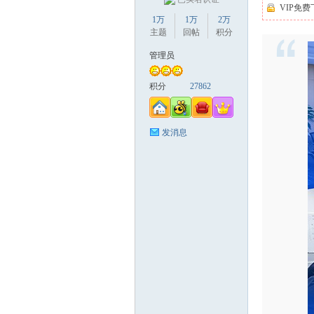
VIP免费
1万
1万
2万
主题
回帖
积分
缘
管理员
积分
27862
发消息
创