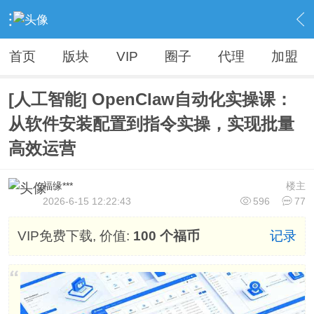
›
Vip精品资源（人无我有，人有我优）
›
各大VIP资源【精品不断，全网首发】
›
内容
首页
版块
VIP
圈子
代理
加盟
[人工智能] OpenClaw自动化实操课：
从软件安装配置到指令实操，实现批量
高效运营
福缘***
楼主
2026-6-15 12:22:43
596
77
VIP免费下载, 价值:
100 个福币
记录